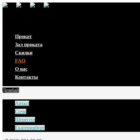
Прокат
Зал проката
Скидки
FAQ
О нас
Контакты
Домбай
Архыз
Сочи
Шерегеш
Екатеринбург